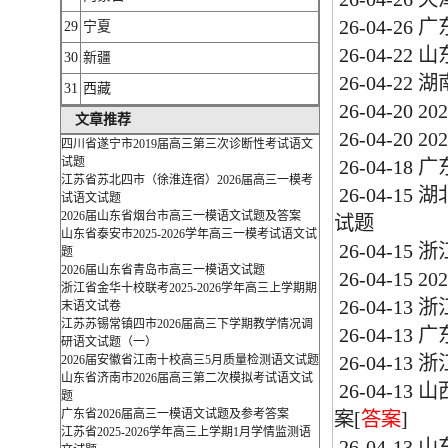
26-04-26
广
29
宁夏
26-04-22
山
30
新疆
26-04-22
湖
31
西藏
26-04-20
2
文章推荐
26-04-20
2
四川省遂宁市2019届高三第三次诊断性考试语文
试题
26-04-18
广
江苏省苏北四市（徐淮连宿）2026届高三一模考
26-04-15
湖
试语文试题
2026届山东省烟台市高三一模语文试题及答案
试题
山东省泰安市2025-2026学年高三一模考试语文试
26-04-15
浙
题
2026届山东省青岛市高三一模语文试题
26-04-15
2
浙江省金华十校联考2025-2026学年高三上学期期
26-04-13
浙
末语文试卷
江苏苏锡常镇四市2026届高三下学期教学情况调
26-04-13
广
研语文试题（一）
26-04-13
浙
2026届安徽省江南十校高三5月质量检测语文试题
山东省济南市2026届高三第二次模拟考试语文试
26-04-13
山
题
广东省2026届高三一模语文试题及参考答案
案
[
答案
]
江苏省2025-2026学年高三上学期1月学情监测语
26-04-13
山