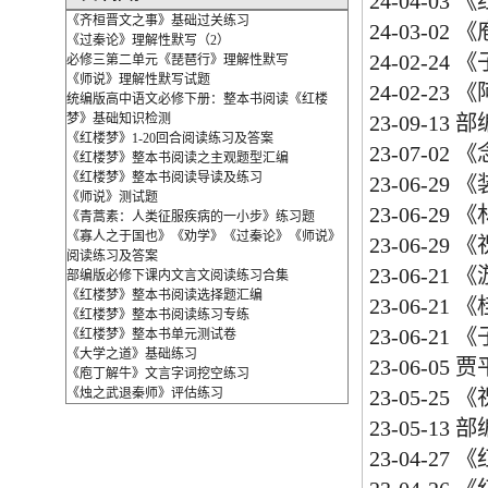
24-04-03
《
《齐桓晋文之事》基础过关练习
24-03-02
《
《过秦论》理解性默写（2）
24-02-24
《
必修三第二单元《琵琶行》理解性默写
《师说》理解性默写试题
24-02-23
《
统编版高中语文必修下册：整本书阅读《红楼
梦》基础知识检测
23-09-13
部
《红楼梦》1-20回合阅读练习及答案
23-07-02
《
《红楼梦》整本书阅读之主观题型汇编
《红楼梦》整本书阅读导读及练习
23-06-29
《
《师说》测试题
23-06-29
《
《青蒿素：人类征服疾病的一小步》练习题
《寡人之于国也》《劝学》《过秦论》《师说》
23-06-29
《
阅读练习及答案
23-06-21
《
部编版必修下课内文言文阅读练习合集
《红楼梦》整本书阅读选择题汇编
23-06-21
《
《红楼梦》整本书阅读练习专练
23-06-21
《
《红楼梦》整本书单元测试卷
《大学之道》基础练习
23-06-05
贾
《庖丁解牛》文言字词挖空练习
《烛之武退秦师》评估练习
23-05-25
《
23-05-13
部
23-04-27
《