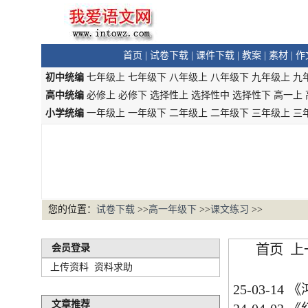
首页
|
试卷下载
|
课件下载
|
教案
|
素材
|
作
初中统编
七年级上
七年级下
八年级上
八年级下
九年级上
九
高中统编
必修上
必修下
选择性上
选择性中
选择性下
高一上
小学统编
一年级上
一年级下
二年级上
二年级下
三年级上
三
您的位置：
试卷下载
>>
高一年级下
>>
课文练习
>>
首页 
会员登录
上传资料
资料求助
25-03-14
《
文章推荐