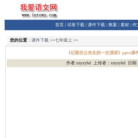
首页
|
试卷下载
|
课件下载
|
教案
|
素材
|
作
您的位置
：
课件下载
>>
七年级上
>>
《记梁任公先生的一次演讲》pptx课件
作者:xnyzyhd 上传者：xnyzyhd 日期：1