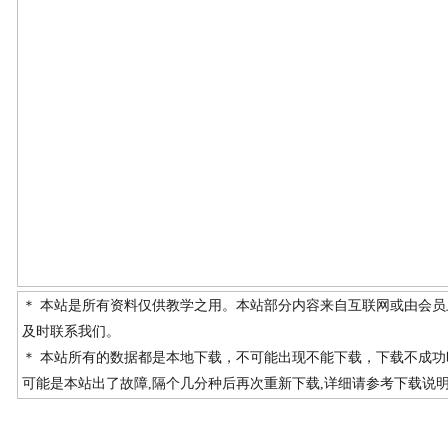
＊ 本站是所有资料仅供教学之用。本站部分内容来自互联网或由会
及时联系我们。
＊ 本站所有的数据都是本地下载，不可能出现不能下载，下载不成
可能是本站出了故障,隔个几分种后再次重新下载,详细请参考下载说