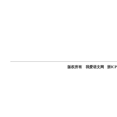
版权所有 我爱语文网 浙ICP备0501