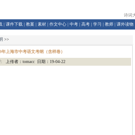
诗词
载
|
课件下载
|
教案
|
素材
|
作文中心
|
中考
|
高考
|
学习
|
教师
|
课外读物
明
>>
019年上海市中考语文考纲（含样卷）
: 上传者：tomacc 日期：19-04-22