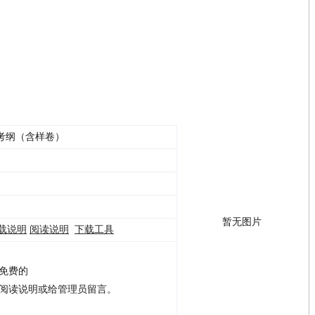
文考纲（含样卷）
暂无图片
载说明
阅读说明
下载工具
是免费的
请阅读说明或给管理员留言。