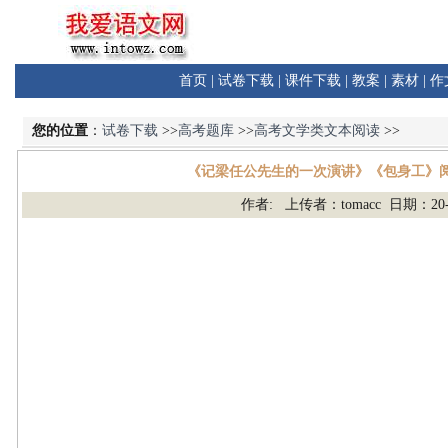
首页
|
试卷下载
|
课件下载
|
教案
|
素材
|
作
您的位置
：
试卷下载
>>
高考题库
>>
高考文学类文本阅读
>>
《记梁任公先生的一次演讲》《包身工》
作者: 上传者：tomacc 日期：20-1