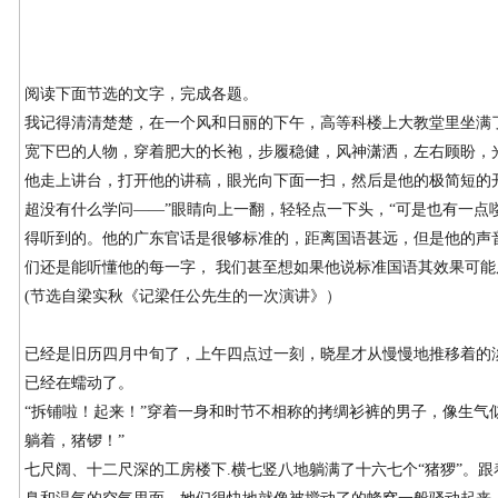
阅读下面节选的文字，完成各题。
我记得清清楚楚，在一个风和日丽的下午，高等科楼上大教堂里坐满
宽下巴的人物，穿着肥大的长袍，步履稳健，风神潇洒，左右顾盼，
他走上讲台，打开他的讲稿，眼光向下面一扫，然后是他的极简短的开
超没有什么学问——”眼睛向上一翻，轻轻点一下头，“可是也有一点
得听到的。他的广东官话是很够标准的，距离国语甚远，但是他的声
们还是能听懂他的每一字， 我们甚至想如果他说标准国语其效果可能
(节选自梁实秋《记梁任公先生的一次演讲》）
已经是旧历四月中旬了，上午四点过一刻，晓星才从慢慢地推移着的
已经在蠕动了。
“拆铺啦！起来！”穿着一身和时节不相称的拷绸衫裤的男子，像生气
躺着，猪锣！”
七尺阔、十二尺深的工房楼下.横七竖八地躺满了十六七个“猪猡”。