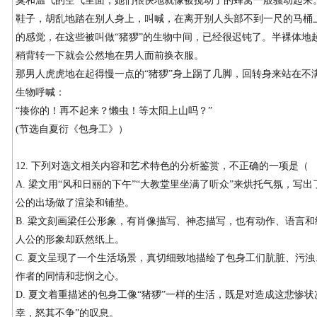
臭和温气的空气里面，她们很快地就像被搅动了的蜂窝一般骚动起来
鞋子，胡乱地踏在别人身上，叫喊，在离开别人头部不到一尺的马桶
的感觉，在这些被叫做“猪猡”的生物中间，已经很迟钝了。半裸体地
稍背转一下就会公然地在男人面前换衣服。
那男人虎虎地在起得慢一点的“猪猡”身上踢了几脚，回转身来站在不
生物呼喊：
“揍你的！再不起来？懒虫！等太阳上山吗？”
(节选自夏衍《包身工》）
12. 下列对选文相关内容和艺术特色的分析鉴赏，不正确的一项是（
A. 梁文用“风和日丽的下午”“大教堂里坐满了听众”来烘托气氛，
公的出场做了渲染和铺垫。
B. 梁文刻画梁任公形象，有肖像描写、神态描写，也有动作、语言
人公的形象却跃然纸上。
C. 夏文呈现了一个生活场景，真切细致地描绘了包身工们肮脏、污
作者的同情和悲悯之心。
D. 夏文着重描述的包身工像“猪猡”一样的生活，既是对造成这悲惨
幸，怒其不争”的叹息。