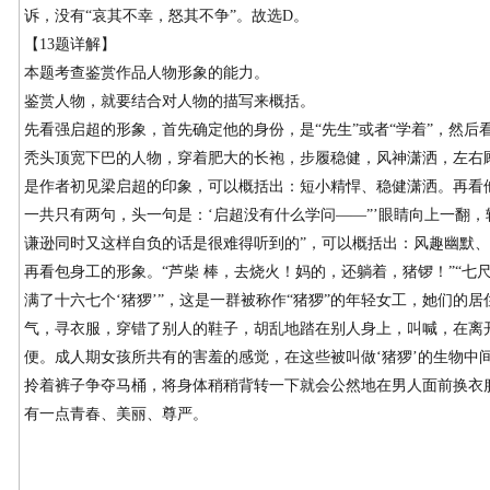
诉，没有“哀其不幸，怒其不争”。故选D。
【13题详解】
本题考查鉴赏作品人物形象的能力。
鉴赏人物，就要结合对人物的描写来概括。
先看强启超的形象，首先确定他的身份，是“先生”或者“学着”，然后
秃头顶宽下巴的人物，穿着肥大的长袍，步履稳健，风神潇洒，左右
是作者初见梁启超的印象，可以概括出：短小精悍、稳健潇洒。再看
一共只有两句，头一句是：‘启超没有什么学问——”’眼睛向上一翻，
谦逊同时又这样自负的话是很难得听到的”，可以概括出：风趣幽默
再看包身工的形象。“芦柴 棒，去烧火！妈的，还躺着，猪锣！”“七
满了十六七个‘猪猡’”，这是一群被称作“猪猡”的年轻女工，她们的
气，寻衣服，穿错了别人的鞋子，胡乱地踏在别人身上，叫喊，在离
便。成人期女孩所共有的害羞的感觉，在这些被叫做‘猪猡’的生物中
拎着裤子争夺马桶，将身体稍稍背转一下就会公然地在男人面前换衣
有一点青春、美丽、尊严。