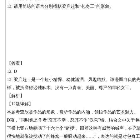
13. 请用简练的语言分别概括梁启超和“包身工”的形象。
【答案】
12. D
13. 梁启超：是一个短小精悍、稳健潇洒、风趣幽默、谦逊而自负的先生
样，被折磨得迟钝麻木、没有一点青春、美丽、尊严的年轻女工。
【解析】
【12题详解】
本题考查欣赏作品的形象，赏析作品的内涵，领悟作品的艺术魅力。
D项，“同时也是作者‘哀其不幸，怒其不争’叹息”错。结合文中关于
下横七竖八地躺满了十六七个‘猪猡’。跟着这种有威势的喊声，在充
很快地就像被搅动了的蜂窝一般骚动起来……”，表达的就是对包身