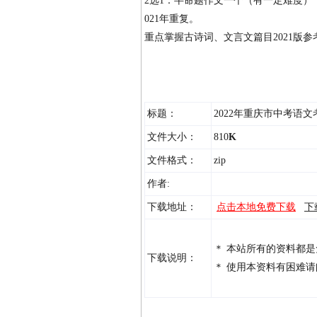
2选1：半命题作文一个（有一定难度
021年重复。
重点掌握古诗词、文言文篇目2021版参
标题：
2022年重庆市中考语
文件大小：
810
K
文件格式：
zip
作者:
下载地址：
点击本地免费下载
下
＊ 本站所有的资料都
下载说明：
＊ 使用本资料有困难