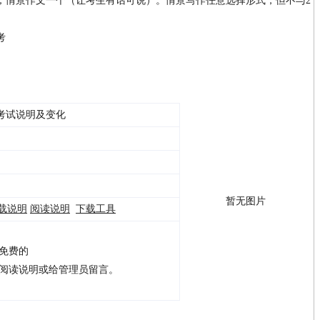
）；情景作文一个（让考生有话可说）。情景写作任意选择形式，但不与2
考
文考试说明及变化
暂无图片
载说明
阅读说明
下载工具
是免费的
请阅读说明或给管理员留言。