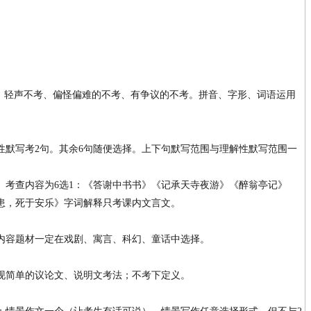
00，轻声不考、偏怪偏难的不考、有争议的不考。拼音、字形、词语运用
性默写考2句。其余6句随便选择。上下句默写范围与理解性默写范围一
。考查内容为6选1：《答谢中书书》《记承天寺夜游》《醉翁亭记》
患，死于安乐》字词解释只考课内文言文。
内容题材一定在戏剧、寓言、科幻、童话中选择。
现简单的议论文、说明文考法；不考下定义。