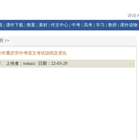
诗词
载
|
课件下载
|
教案
|
素材
|
作文中心
|
中考
|
高考
|
学习
|
教师
|
课外读物
明
>>
022年重庆市中考语文考试说明及变化
: 上传者：tomacc 日期：22-03-29