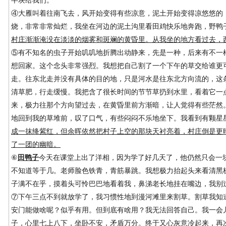
半块给我们。
④大雁叫着往南飞去，风开始变得有些凉意，泥土开始变得凉悠悠的
烧，非常非常灿烂，我坐在河边的泥土沟里看田鸡快乐地奔跑，野鸭
村庄渐渐淹没在淡淡的烟雾和斑斓的黄昏里。从我坐的地方看过去，
⑤有不知名的虫子开始叽叽地折腾出动静来，先是一种，后来有不一
想回家。这个念头非常强烈。我想把自己割了一个下午的草交给谁更
走。往东北走并没有具体的目的地，只是河水是往东北方向流的，这
清草肥，行走缓慢。我把含了很长时间的节节草扔到水里，看着它一
来，极力往那个方向望过去，在黄昏里前方渐暗，让人觉得有些茫然
地回到我的草堆前，叹了口气，有些闷闷不乐地坐下。我看到有颗星
成一抹绛紫红，但余晖依然把村子上空的那块天衬亮着，村庄倒是更
了一团的幽暗。
⑥
田鸭子
今天在课堂上出了洋相，因为学了好几天了，他仍然只会一块
不知道等于几。老师脸色铁青，青筋暴跳。我想极力抬起头来看清黑
子满不在乎，摸着头可怜巴巴地看着我，鼻涕老长地挂在嘴边，我别
⑦下午三点不到就放学了，我习惯性地到漫河滩里来割草。割草我知
安门能做啥呢？似乎有用。但到底有啥用？我无法回答自己。我一会
子，心里七上八下，坐卧不安，矛盾万分。终于又心灰意冷起来，再