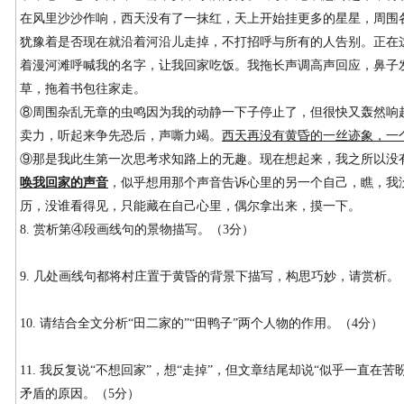
在风里沙沙作响，西天没有了一抹红，天上开始挂更多的星星，周围
犹豫着是否现在就沿着河沿儿走掉，不打招呼与所有的人告别。正在
着漫河滩呼喊我的名字，让我回家吃饭。我拖长声调高声回应，鼻子
草，拖着书包往家走。
⑧周围杂乱无章的虫鸣因为我的动静一下子停止了，但很快又轰然响
卖力，听起来争先恐后，声嘶力竭。
西天再没有黄昏的一丝迹象，一
⑨那是我此生第一次思考求知路上的无趣。现在想起来，我之所以没
唤我回家的声音
，似乎想用那个声音告诉心里的另一个自己，瞧，我
历，没谁看得见，只能藏在自己心里，偶尔拿出来，摸一下。
8. 赏析第④段画线句的景物描写。（3分）
9. 几处画线句都将村庄置于黄昏的背景下描写，构思巧妙，请赏析。
10. 请结合全文分析“田二家的”“田鸭子”两个人物的作用。（4分）
11. 我反复说“不想回家”，想“走掉”，但文章结尾却说“似乎一直在
矛盾的原因。（5分）