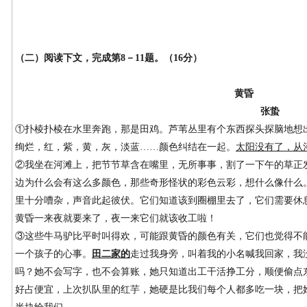
（二）阅读下文，完成第
8
－
11
题。（
16
分）
黄昏
张蛰
①扑棱扑棱在水里奔跑，那是田鸡。芦苇丛里有个东西探头探脑地想
绚烂，红，紫，黄，灰，淡蓝……颜色纠结在一起。
太阳没有了，从
②我坐在河滩上，把节节草含在嘴里，无所事事，割了一下午的草正
边为什么会有这么多颜色，那些奇形怪状的彩色云彩，想什么像什么
里十分嘈杂，声音此起彼伏。它们知道该到圈棚里去了，它们需要休
黄昏一来夜就要来了，夜一来它们就该收工啦！
③这些牛马驴比平时叫得欢，可能跟黄昏的颜色有关，它们也觉得不
一个孩子的心事。
田二家的
走过我身旁，叫着我的小名喊我回家，我
吗？她不会写字，也不会算账，她只知道出工干活挣工分，顺便偷点
好占便宜，上次扒队里的红芋，她硬是比我们每个人都多吃一块，把