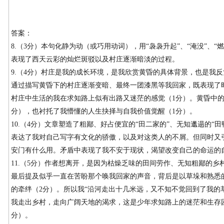
答案：
8.（3分）本句化静为动（或巧用动词），用“袅袅升起”、“淹没”、
表现了西天云彩的灿烂斑驳以及村庄逐渐暗淡的过程。
9.（4分）村庄是我的成长环境，是我欣赏黄昏的具体背景，也是我
通过描写黄昏下的村庄逐渐变暗、最终一团漆黑等我回家，既表现了
村庄中生活的我在求知路上似有出路又迷茫的感觉（1分）。黄昏中的
分），也衬托了我懵懂的人生抉择与自我价值觉醒（1分）。
10.（4分）文章塑造了粗鄙、好占便宜的“田二家的”、无知邋遢的“
表达了我对自己写字有文化的骄傲，以及对这类人的不屑。但同时又
安门有什么用。矛盾中表现了我不安于现状，渴望改变自己的命运的
11.（5分）作者想离开，是因为枯燥乏味的田间劳作、无知粗鄙的乡
最后提及似乎一直在苦盼那个唤我回家的声音，背后是以草垛和熟悉
的牵绊（2分）。所以我“沿河走出十几米远，又不知不觉回到了我的
我走出乡村，走向广阔天地的渴求，这是少年求知路上的迷茫和生存
分）。